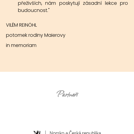
přeživších, nám poskytují zásadní lekce pro
budoucnost."
VILÉM REINÖHL
potomek rodiny Maierovy
in memoriam
Partneři