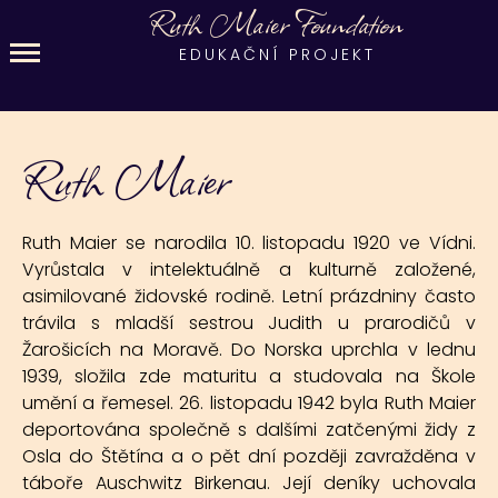
Ruth Maier Foundation
EDUKAČNÍ PROJEKT
Ruth Maier
Ruth Maier se narodila 10. listopadu 1920 ve Vídni.
Vyrůstala v intelektuálně a kulturně založené,
asimilované židovské rodině. Letní prázdniny často
trávila s mladší sestrou Judith u prarodičů v
Žarošicích na Moravě. Do Norska uprchla v lednu
1939, složila zde maturitu a studovala na Škole
umění a řemesel. 26. listopadu 1942 byla Ruth Maier
deportována společně s dalšími zatčenými židy z
Osla do Štětína a o pět dní později zavražděna v
táboře Auschwitz Birkenau. Její deníky uchovala