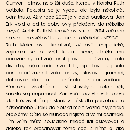
Gunvor Hofmo, nejbližší duše, kterou v Norsku Ruth
potkala. Pokusila se je vydat, ale byla několikrát
odmítnuta. Až v roce 2007 je v edici publikoval Jan
Erik Vold a od té doby byly přeloženy do několika
jazyků. Archiv Ruth Maierové byl v roce 2014 zařazen
na seznam světového kulturního dědictví UNESCO.
Ruth Maier byla kreativní, zvídavá, empatická,
zajímala se o svět kolem sebe, chtěla mu
porozumět, aktivně přistupovala k životu, hrála
divadlo, měla ráda své tělo, sportovala, psala
básně i prózu, malovala obrazy, oslovovalo ji umění,
dobrovolničila a nesnášela nespravedlnost.
Přestože ji životní okolnosti stavěly do role oběti,
snažila se ji nepřijmout. Zároveň pochybovala o své
identitě, životním poslání, v důsledku perzekuce a
následného útěku do Norska měla vážné psychické
problémy. Cítila se hluboce nejistá a velmi osamělá.
Tím vším může současné mladé lidi oslovovat a
daleko tak přesahovat téma šoa, s nímž je jako